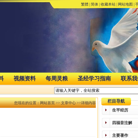
繁體
|
简体
|
收藏本站
|
网站地图
|
料
视频资料
每周灵粮
圣经学习指南
联系我
栏目导航
您现在的位置：
网站首页
>>
文章中心
>>详细内容
生平经历
四福音注解
主要著作