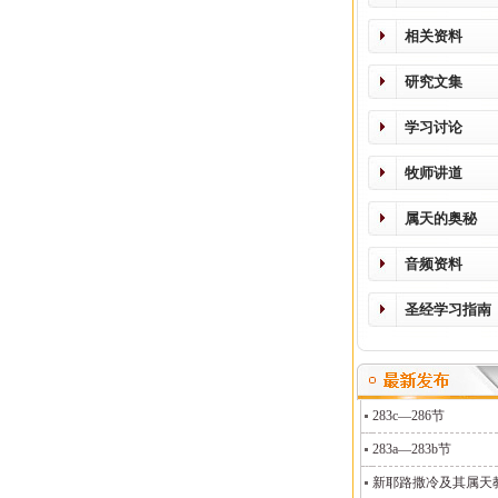
相关资料
研究文集
学习讨论
牧师讲道
属天的奥秘
音频资料
圣经学习指南
283c—286节
283a—283b节
新耶路撒冷及其属天教义