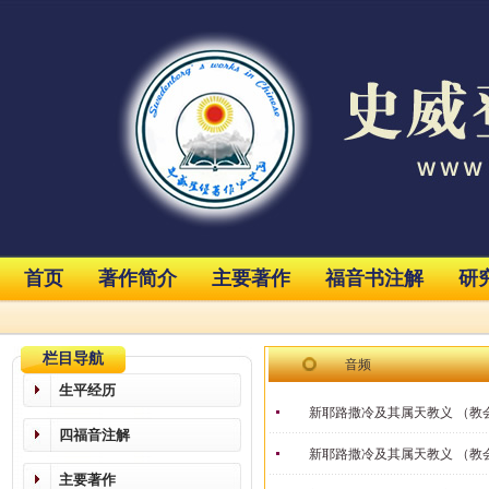
首页
著作简介
主要著作
福音书注解
研
栏目导航
音频
生平经历
新耶路撒冷及其属天教义 （教
四福音注解
新耶路撒冷及其属天教义 （教
主要著作