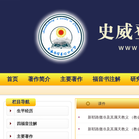
首页
著作简介
主要著作
福音书注解
研
栏目导航
课件
生平经历
新耶路撒冷及其属天教义 （教
四福音注解
新耶路撒冷及其属天教义 （教
主要著作