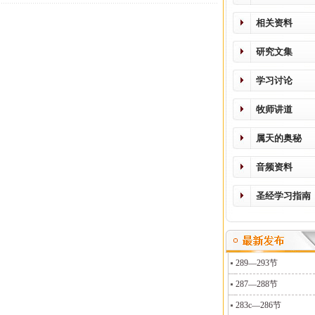
相关资料
研究文集
学习讨论
牧师讲道
属天的奥秘
音频资料
圣经学习指南
289—293节
287—288节
283c—286节