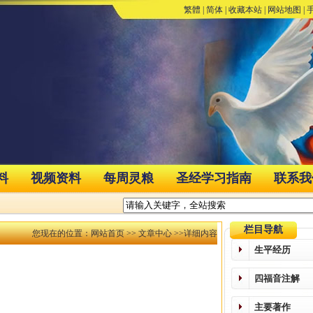
繁體
|
简体
|
收藏本站
|
网站地图
|
料
视频资料
每周灵粮
圣经学习指南
联系我
栏目导航
您现在的位置：
网站首页
>>
文章中心
>>详细内容
生平经历
四福音注解
主要著作