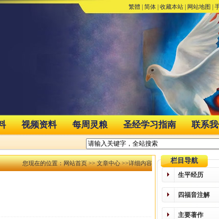
繁體
|
简体
|
收藏本站
|
网站地图
|
料
视频资料
每周灵粮
圣经学习指南
联系我
栏目导航
您现在的位置：
网站首页
>>
文章中心
>>详细内容
生平经历
四福音注解
主要著作