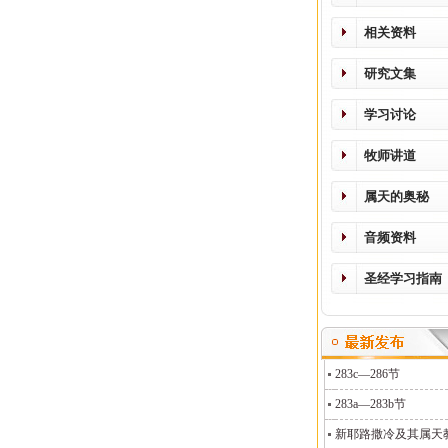
相关资料
研究文集
学习讨论
牧师讲道
属天的奥秘
音频资料
圣经学习指南
283c—286节
283a—283b节
新耶路撒冷及其属天教义