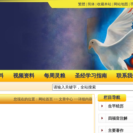
繁體
|
简体
|
收藏本站
|
网站地图
|
料
视频资料
每周灵粮
圣经学习指南
联系我
栏目导航
您现在的位置：
网站首页
>>
文章中心
>>详细内容
生平经历
四福音注解
主要著作