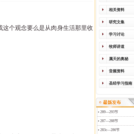
相关资料
研究文集
话或这个观念要么是从肉身生活那里收
学习讨论
牧师讲道
属天的奥秘
音频资料
圣经学习指南
289—293节
287—288节
283c—286节