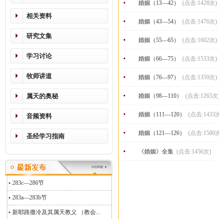
婚姻（13—42）
(点击:1428次)
相关资料
婚姻（43—54）
(点击:1476次)
研究文集
婚姻（55—65）
(点击:1602次)
学习讨论
婚姻（66—75）
(点击:1533次)
牧师讲道
婚姻（76—97）
(点击:1359次)
属天的奥秘
婚姻（98—110）
(点击:1265次
婚姻（111—120）
(点击:1433
音频资料
婚姻（121—126）
(点击:1580
圣经学习指南
《婚姻》全集
(点击:1456次)
283c—286节
283a—283b节
新耶路撒冷及其属天教义 （教会...