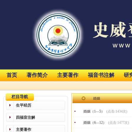
首页
著作简介
主要著作
福音书注解
研
栏目导航
婚姻
生平经历
婚姻（1—5）
(点击:1434次)
四福音注解
婚姻（6—12）
(点击:1477次)
主要著作