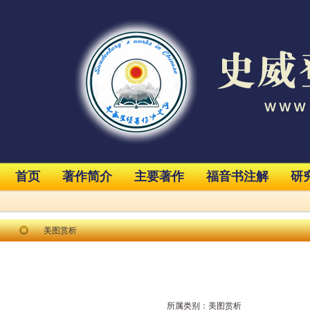
首页
著作简介
主要著作
福音书注解
研
美图赏析
所属类别：
美图赏析